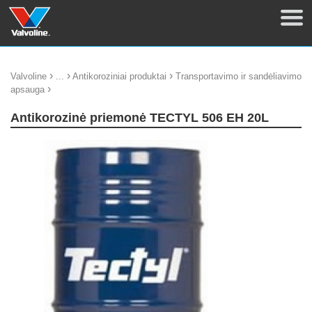
›
›
›
Valvoline
...
Antikoroziniai produktai
Transportavimo ir sandėliavimo
›
apsauga
Antikorozinė priemonė TECTYL 506 EH 20L
update thumb