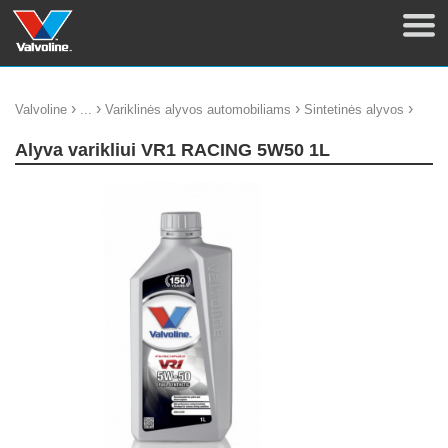
›
›
›
›
Valvoline
...
Variklinės alyvos automobiliams
Sintetinės alyvos
Alyva varikliui VR1 RACING 5W50 1L
update thumb