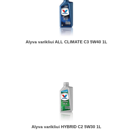
Alyva varikliui ALL CLIMATE C3 5W40 1L
Alyva varikliui HYBRID C2 5W30 1L