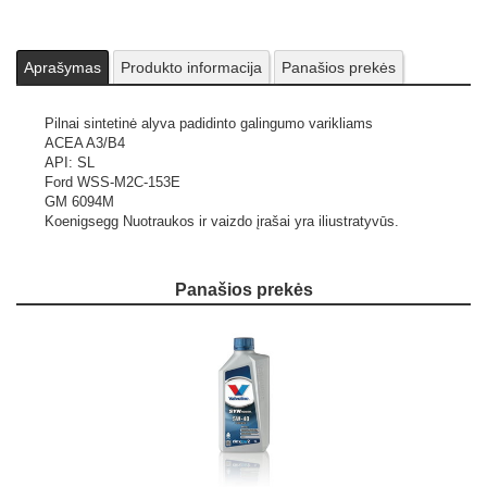
Aprašymas
Produkto informacija
Panašios prekės
Pilnai sintetinė alyva padidinto galingumo varikliams
ACEA A3/B4
API: SL
Ford WSS-M2C-153E
GM 6094M
Koenigsegg
Nuotraukos ir vaizdo įrašai yra iliustratyvūs.
Panašios prekės