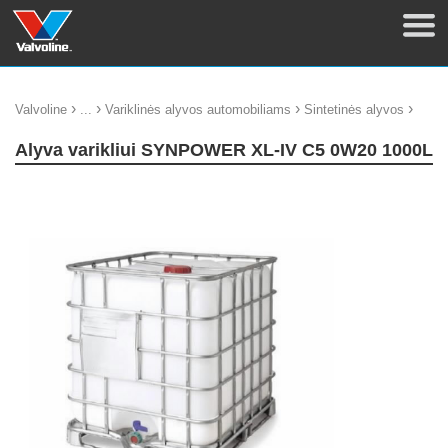
›
›
›
›
Valvoline
...
Variklinės alyvos automobiliams
Sintetinės alyvos
Alyva varikliui SYNPOWER XL-IV C5 0W20 1000L
update thumb