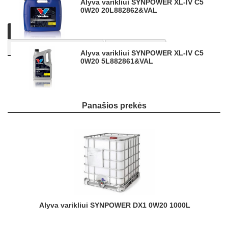
Alyva varikliui SYNPOWER XL-IV C5
0W20 20L
882862&VAL
Aprašymas
Produkto informacija
TEIRAUKITĖS PASIŪLYMO
Panašios prekės
Alyva varikliui SYNPOWER XL-IV C5
0W20 5L
882861&VAL
Nuotraukos ir vaizdo įrašai yra iliustratyvūs.
Panašios prekės
Alyva varikliui SYNPOWER DX1 0W20 1000L