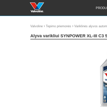
PRODU
›
›
Valvoline
Tepimo priemonės
Variklinės alyvos auto
Alyva varikliui SYNPOWER XL-III C3
update thumb