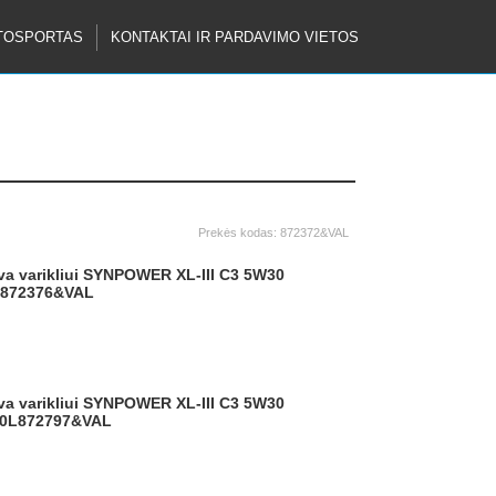
TOSPORTAS
KONTAKTAI IR PARDAVIMO VIETOS
Prekės kodas:
872372&VAL
872376&VAL
0L
872797&VAL