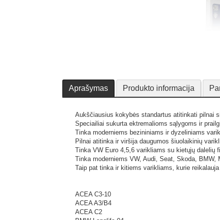
Aprašymas
Produkto informacija
Pa
Aukščiausius kokybės standartus atitinkati pilnai si
Speciailiai sukurta ektremalioms sąlygoms ir prail
Tinka moderniems bezininiams ir dyzeliniams var
Pilnai atitinka ir viršija daugumos šiuolaikinių vari
Tinka VW Euro 4,5,6 varikliams su kietųjų dalelių fi
Tinka moderniems VW, Audi, Seat, Skoda, BMW, MB 
Taip pat tinka ir kitiems varikliams, kurie reikalau
ACEA C3-10
ACEA A3/B4
ACEA C2