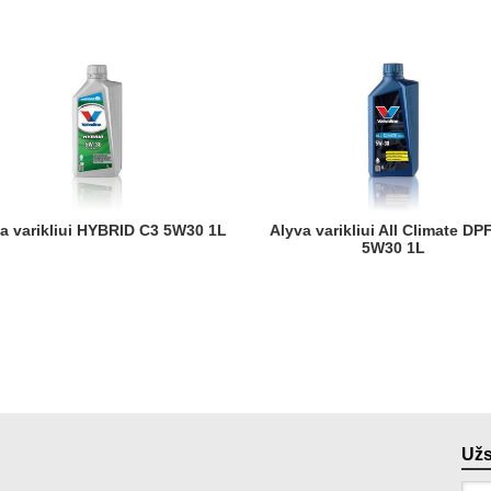
yva varikliui HYBRID C3 5W30 1L
Alyva varikliui All Climate DPF C3
5W30 1L
Už