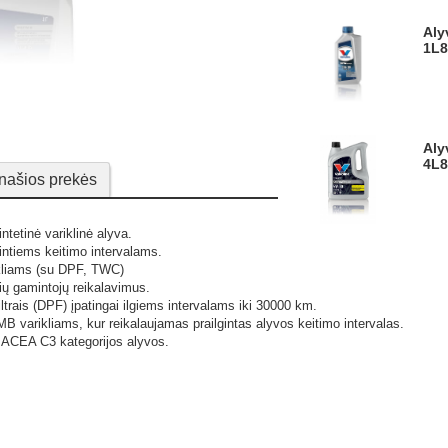
Alyva varikliui SYNPOWER XL-III C3 5W30
1L
Alyva varikliui SYNPOWER XL-III C3 5W30
4L
našios prekės
ntetinė variklinė alyva.
gintiems keitimo intervalams.
ikliams (su DPF, TWC)
klių gamintojų reikalavimus.
ltrais (DPF) įpatingai ilgiems intervalams iki 30000 km.
varikliams, kur reikalaujamas prailgintas alyvos keitimo intervalas.
ja ACEA C3 kategorijos alyvos.