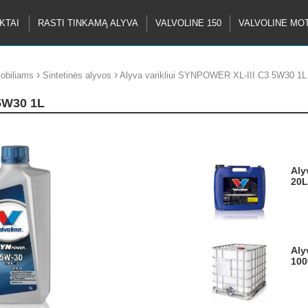
KTAI
RASTI TINKAMĄ ALYVA
VALVOLINE 150
VALVOLINE MO
›
›
mobiliams
Sintetinės alyvos
Alyva varikliui SYNPOWER XL-III C3 5W30 1L
 5W30 1L
Alyva varikliui SYNPOWER XL-III C3 5W30
20L
Alyva varikliui SYNPOWER XL-III C3 5W30
100