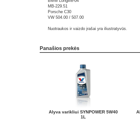
BMW Longlife-04
MB-229.51
Porsche C30
VW 504.00 / 507.00
Nuotraukos ir vaizdo įrašai yra iliustratyvūs.
Panašios prekės
Alyva varikliui SYNPOWER 5W40
Alyva varikliui SYNPOWER FE
1L