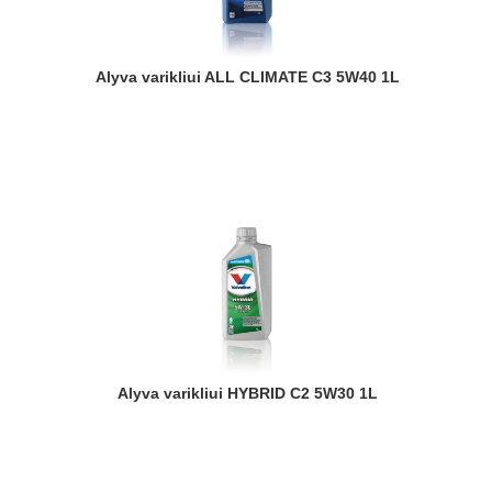
Alyva varikliui ALL CLIMATE C3 5W40 1L
Alyva varikliui HYBRID C2 5W30 1L