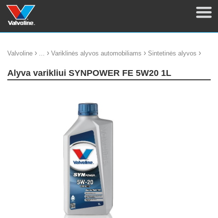
›
›
›
›
Valvoline
...
Variklinės alyvos automobiliams
Sintetinės alyvos
Alyva varikliui SYNPOWER FE 5W20 1L
update thumb