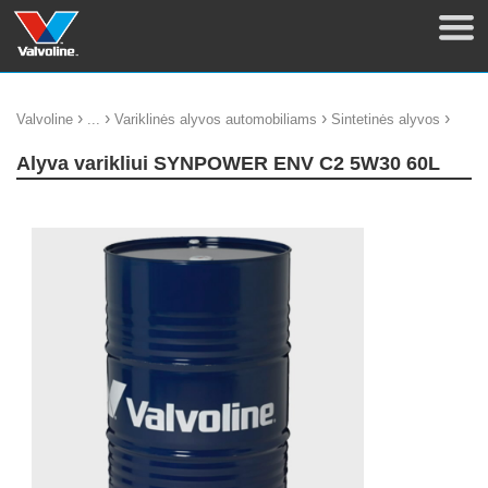
›
›
›
›
Valvoline
...
Variklinės alyvos automobiliams
Sintetinės alyvos
Alyva varikliui SYNPOWER ENV C2 5W30 60L
update thumb