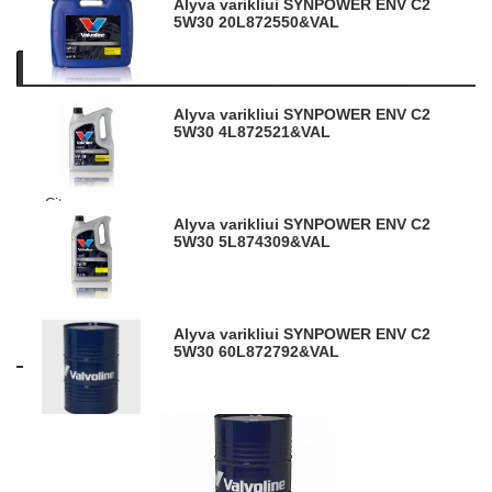
Alyva varikliui SYNPOWER ENV C2
5W30 20L
872550&VAL
Aprašymas
Produkto informacija
Panašios prekės
Alyva varikliui SYNPOWER ENV C2
API SM, SN/CF
5W30 4L
872521&VAL
ACEA C2-10
ACEA A5/B5-04
PSA B71 2290-2012
Citroen
Honda
Alyva varikliui SYNPOWER ENV C2
5W30 5L
874309&VAL
Toyota
Fiat 9.55535.S1
Nuotraukos ir vaizdo įrašai yra iliustratyvūs.
Alyva varikliui SYNPOWER ENV C2
5W30 60L
Panašios prekės
872792&VAL