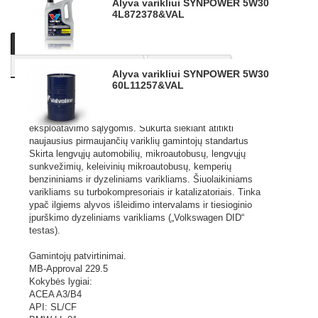
Alyva varikliui SYNPOWER 5W30
4L
872378&VAL
Aprašymas
Produkto informacija
TEIRAUKITĖS PASIŪLYMO
Panašios prekės
Alyva varikliui SYNPOWER 5W30
60L
11257&VAL
Aukščiausios kokybės visiškai sintetinė variklio alyva.
Sukurta maksimaliam našumui ir apsaugai visomis
eksploatavimo sąlygomis. Sukurta siekiant atitikti
naujausius pirmaujančių variklių gamintojų standartus
Skirta lengvųjų automobilių, mikroautobusų, lengvųjų
sunkvežimių, keleivinių mikroautobusų, kemperių
benzininiams ir dyzeliniams varikliams. Šiuolaikiniams
varikliams su turbokompresoriais ir katalizatoriais. Tinka
ypač ilgiems alyvos išleidimo intervalams ir tiesioginio
įpurškimo dyzeliniams varikliams („Volkswagen DID“
testas).
Gamintojų patvirtinimai.
MB-Approval 229.5
Kokybės lygiai:
ACEA A3/B4
API: SL/CF