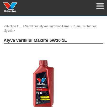
›
›
›
Valvoline
...
Variklinės alyvos automobiliams
Pusiau sintetinės
›
alyvos
Alyva varikliui Maxlife 5W30 1L
update thumb