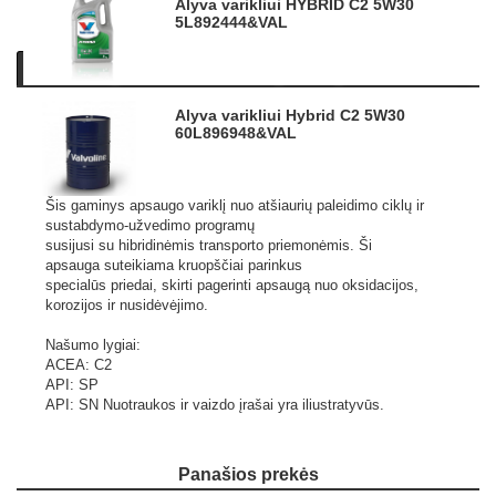
Alyva varikliui HYBRID C2 5W30
5L
892444&VAL
Aprašymas
Produkto informacija
Video
Panašios prekės
Alyva varikliui Hybrid C2 5W30
Aukštos kokybės visiškai sintetinė variklio alyva, specialiai
60L
896948&VAL
sukurta hibridinėms transporto priemonėms
gaminys siūlo geriausią našumą ir apsaugą visomis
eksploatavimo sąlygomis.
Šis gaminys apsaugo variklį nuo atšiaurių paleidimo ciklų ir
sustabdymo-užvedimo programų
susijusi su hibridinėmis transporto priemonėmis. Ši
apsauga suteikiama kruopščiai parinkus
specialūs priedai, skirti pagerinti apsaugą nuo oksidacijos,
korozijos ir nusidėvėjimo.
Našumo lygiai:
ACEA: C2
API: SP
API: SN
Nuotraukos ir vaizdo įrašai yra iliustratyvūs.
Panašios prekės