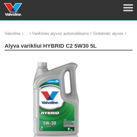
›
›
›
›
Valvoline
...
Variklinės alyvos automobiliams
Sintetinės alyvos
Alyva varikliui HYBRID C2 5W30 5L
update thumb