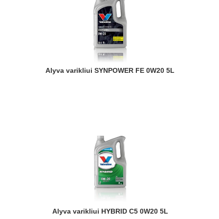
Alyva varikliui SYNPOWER FE 0W20 5L
Alyva varikliui HYBRID C5 0W20 5L