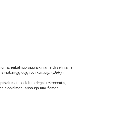
bilumą, reikalingo šiuolaikiniams dyzeliniams
 išmetamųjų dujų recirkuliacija (EGR) ir
 privalumai: padidinta degalų ekonomija,
cijos slopinimas, apsauga nuo žemos