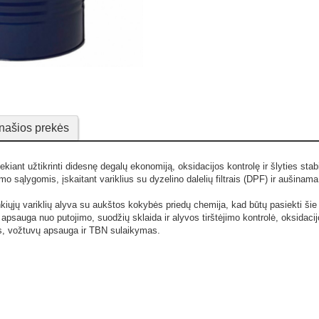
našios prekės
ekiant užtikrinti didesnę degalų ekonomiją, oksidacijos kontrolę ir šlyties sta
o sąlygomis, įskaitant variklius su dyzelino dalelių filtrais (DPF) ir aušinama
nkiųjų variklių alyva su aukštos kokybės priedų chemija, kad būtų pasiekti šie
apsauga nuo putojimo, suodžių sklaida ir alyvos tirštėjimo kontrolė, oksida
as, vožtuvų apsauga ir TBN sulaikymas.