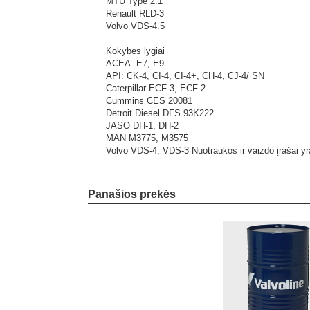
MTU Type 2.1
Renault RLD-3
Volvo VDS-4.5
Kokybės lygiai
ACEA: E7, E9
API: CK-4, CI-4, CI-4+, CH-4, CJ-4/ SN
Caterpillar ECF-3, ECF-2
Cummins CES 20081
Detroit Diesel DFS 93K222
JASO DH-1, DH-2
MAN M3775, M3575
Volvo VDS-4, VDS-3
Nuotraukos ir vaizdo įrašai yr
Panašios prekės