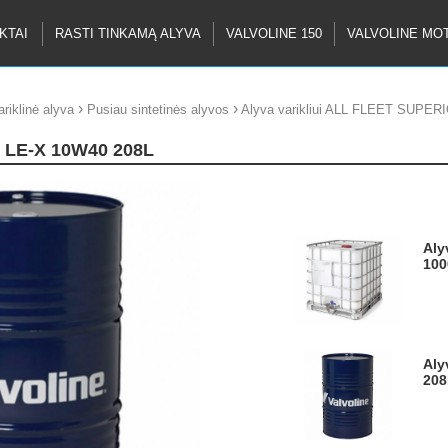
KTAI
RASTI TINKAMĄ ALYVA
VALVOLINE 150
VALVOLINE MO
›
›
riklinė alyva
Pusiau sintetinės alyvos
Alyva varikliui ALL FLEET SUPER
R LE-X 10W40 208L
Alyva varikliui ALL FLEET SUPERIOR LE-X 10W40
100
Alyva varikliui ALL FLEET SUPERIOR LE-X 10W40
208