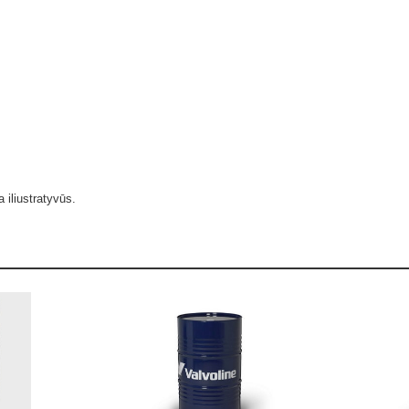
a iliustratyvūs.