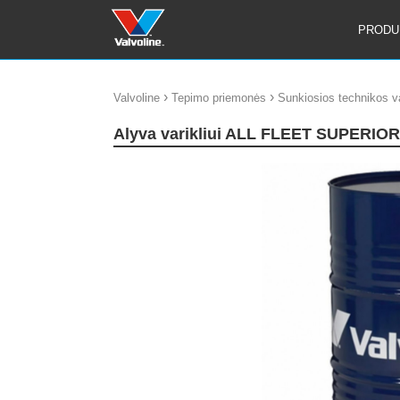
PRODU
›
›
Valvoline
Tepimo priemonės
Sunkiosios technikos va
Alyva varikliui ALL FLEET SUPERIO
update thumb