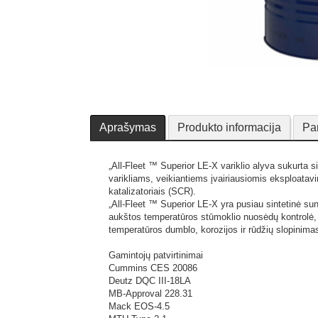
Aprašymas
Produkto informacija
Pa
„All-Fleet ™ Superior LE-X variklio alyva sukurta si
varikliams, veikiantiems įvairiausiomis eksploatavim
katalizatoriais (SCR).
„All-Fleet ™ Superior LE-X yra pusiau sintetinė su
aukštos temperatūros stūmoklio nuosėdų kontrolė, 
temperatūros dumblo, korozijos ir rūdžių slopinim
Gamintojų patvirtinimai
Cummins CES 20086
Deutz DQC III-18LA
MB-Approval 228.31
Mack EOS-4.5