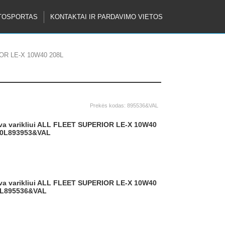
TOSPORTAS
KONTAKTAI IR PARDAVIMO VIETOS
IOR LE-X 10W40 208L
Prekės kodas:
895536&VAL
0L
893953&VAL
L
895536&VAL