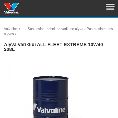
›
›
›
Valvoline
...
Sunkiosios technikos variklinė alyva
Pusiau sintetinės
›
alyvos
Alyva varikliui ALL FLEET EXTREME 10W40
208L
update thumb