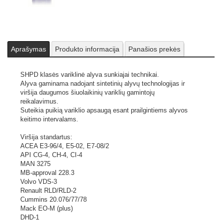
Aprašymas
Produkto informacija
Panašios prekės
SHPD klasės variklinė alyva sunkiajai technikai.
Alyva gaminama nadojant sintetinių alyvų technologijas ir
viršija daugumos šiuolaikinių variklių gamintojų
reikalavimus.
Suteikia puikią variklio apsaugą esant prailgintiems alyvos
keitimo intervalams.
Viršija standartus:
ACEA E3-96/4, E5-02, E7-08/2
API CG-4, CH-4, CI-4
MAN 3275
MB-approval 228.3
Volvo VDS-3
Renault RLD/RLD-2
Cummins 20.076/77/78
Mack EO-M (plus)
DHD-1