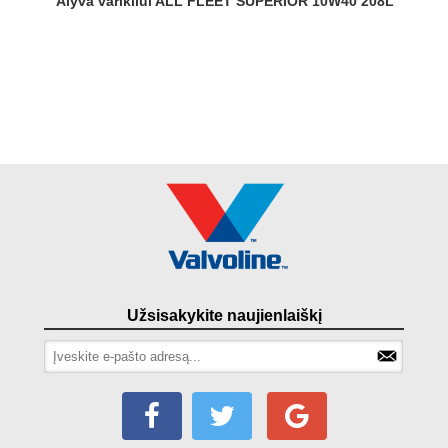
Alyva varikliui ALL FLEET SUPERIOR 10W40 208L
Užsisakykite naujienlaiškį