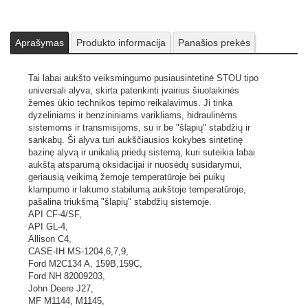
Aprašymas
Produkto informacija
Panašios prekės
Tai labai aukšto veiksmingumo pusiausintetinė STOU tipo
universali alyva, skirta patenkinti įvairius šiuolaikinės
žemės ūkio technikos tepimo reikalavimus. Ji tinka
dyzeliniams ir benzininiams varikliams, hidraulinėms
sistemoms ir transmisijoms, su ir be "šlapių" stabdžių ir
sankabų. Ši alyva turi aukščiausios kokybės sintetinę
bazinę alyvą ir unikalią priedų sistemą, kuri suteikia labai
aukštą atsparumą oksidacijai ir nuosėdų susidarymui,
geriausią veikimą žemoje temperatūroje bei puikų
klampumo ir lakumo stabilumą aukštoje temperatūroje,
pašalina triukšmą "šlapių" stabdžių sistemoje.
API CF-4/SF,
API GL-4,
Allison C4,
CASE-IH MS-1204,6,7,9,
Ford M2C134 A, 159B,159C,
Ford NH 82009203,
John Deere J27,
MF M1144, M1145,