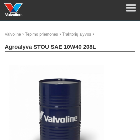
›
›
›
Valvoline
Tepimo priemonės
Traktorių alyvos
Agroalyva STOU SAE 10W40 208L
update thumb