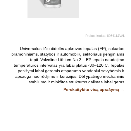
Prekės kodas:
895411&VAL
Universalus ličio didelės apkrovos tepalas (EP), sukurtas
pramoniniams, statybos ir automobilių sektoriaus įrenginiams
tepti. Valvoline Lithium No.2 – EP tepalo naudojimo
temperatūros intervalas yra labai platus -30–120 C. Tepalas
pasižymi labai geromis atsparumo vandeniui savybėmis ir
apsauga nuo rūdijimo ir korozijos. Dėl ypatingo mechaninio
stabilumo ir minkštos struktūros galimas labai geras
išspaudimas. Konsistencijos klasė NLGI:2.
Perskaitykite visą aprašymą →
DIN 51502: KP2K-30
ISO 6743-9: L-XCCHB 2
Nuotraukos ir vaizdo įrašai yra
iliustratyvūs.