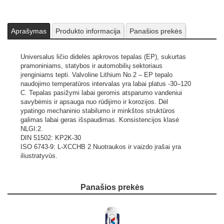
Aprašymas
Produkto informacija
Panašios prekės
Universalus ličio didelės apkrovos tepalas (EP), sukurtas
pramoniniams, statybos ir automobilių sektoriaus
įrenginiams tepti. Valvoline Lithium No.2 – EP tepalo
naudojimo temperatūros intervalas yra labai platus -30–120
C. Tepalas pasižymi labai geromis atsparumo vandeniui
savybėmis ir apsauga nuo rūdijimo ir korozijos. Dėl
ypatingo mechaninio stabilumo ir minkštos struktūros
galimas labai geras išspaudimas. Konsistencijos klasė
NLGI:2.
DIN 51502: KP2K-30
ISO 6743-9: L-XCCHB 2
Nuotraukos ir vaizdo įrašai yra
iliustratyvūs.
Panašios prekės