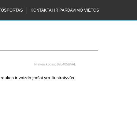
TOSPORTAS
KONTAKTAI IR PARDAVIMO VIETOS
Prekės kodas:
895405&VAL
raukos ir vaizdo įrašai yra iliustratyvūs.