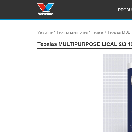
PRODU
›
›
›
Valvoline
Tepimo priemonės
Tepalai
Tepalas MUL
Tepalas MULTIPURPOSE LICAL 2/3 4
update thumb