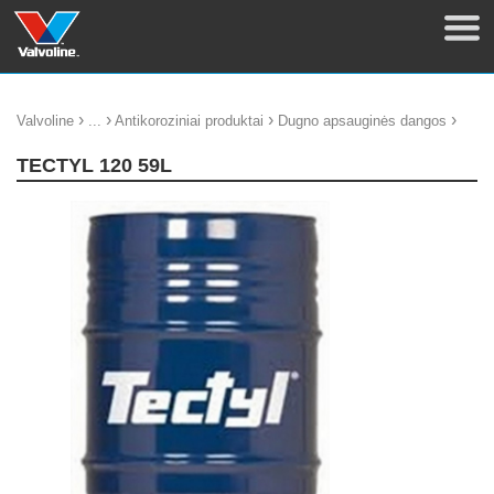
›
›
›
›
Valvoline
...
Antikoroziniai produktai
Dugno apsauginės dangos
TECTYL 120 59L
update thumb