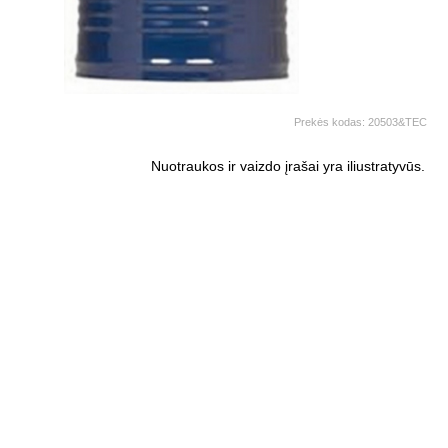
Prekės kodas:
20503&TEC
Nuotraukos ir vaizdo įrašai yra iliustratyvūs.