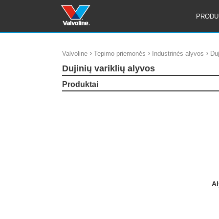
PRODU
›
›
›
Valvoline
Tepimo priemonės
Industrinės alyvos
Duj
Dujinių variklių alyvos
Produktai
Alyva varikliui PREMIUM BLUE