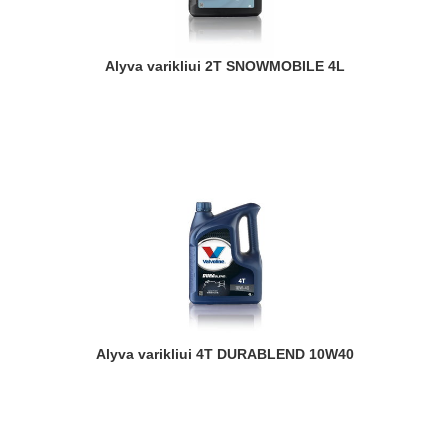
Alyva varikliui 2T SNOWMOBILE 4L
Alyva varikliui 4T DURABLEND 10W40