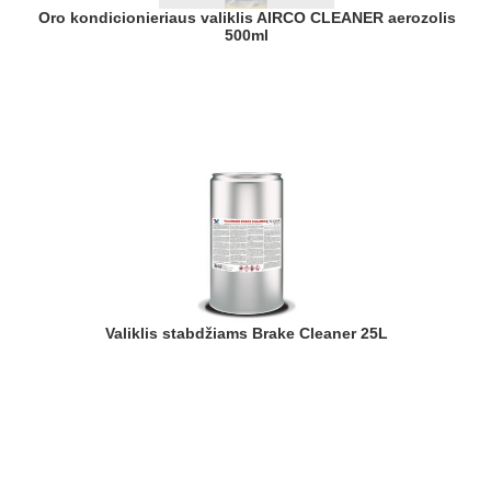
Oro kondicionieriaus valiklis AIRCO CLEANER aerozolis
500ml
Valiklis stabdžiams Brake Cleaner 25L