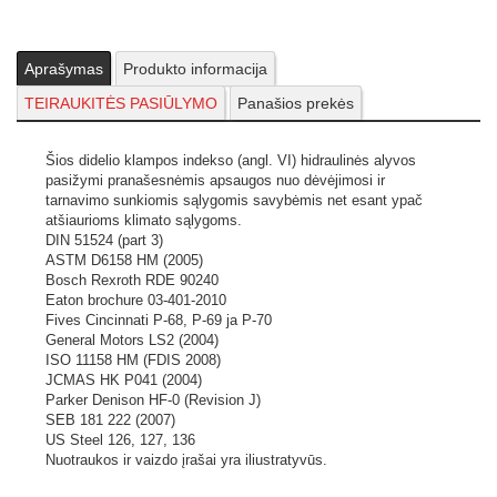
Nuotraukos ir vaizdo įrašai yra iliustratyvūs.
Aprašymas
Produkto informacija
TEIRAUKITĖS PASIŪLYMO
Panašios prekės
Šios didelio klampos indekso (angl. VI) hidraulinės alyvos
pasižymi pranašesnėmis apsaugos nuo dėvėjimosi ir
tarnavimo sunkiomis sąlygomis savybėmis net esant ypač
atšiaurioms klimato sąlygoms.
DIN 51524 (part 3)
ASTM D6158 HM (2005)
Bosch Rexroth RDE 90240
Eaton brochure 03-401-2010
Fives Cincinnati P-68, P-69 ja P-70
General Motors LS2 (2004)
ISO 11158 HM (FDIS 2008)
JCMAS HK P041 (2004)
Parker Denison HF-0 (Revision J)
SEB 181 222 (2007)
US Steel 126, 127, 136
Nuotraukos ir vaizdo įrašai yra iliustratyvūs.