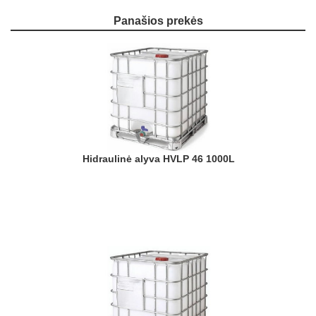
Panašios prekės
Hidraulinė alyva HVLP 46 1000L