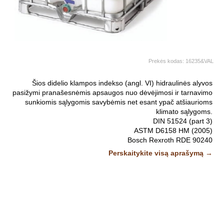
Prekės kodas:
16235&VAL
Šios didelio klampos indekso (angl. VI) hidraulinės alyvos
pasižymi pranašesnėmis apsaugos nuo dėvėjimosi ir tarnavimo
sunkiomis sąlygomis savybėmis net esant ypač atšiaurioms
klimato sąlygoms.
DIN 51524 (part 3)
ASTM D6158 HM (2005)
Bosch Rexroth RDE 90240
Eaton brochure 03-401-2010
Perskaitykite visą aprašymą →
Fives Cincinnati P-68, P-69 ja P-70
General Motors LS2 (2004)
ISO 11158 HM (FDIS 2008)
JCMAS HK P041 (2004)
Parker Denison HF-0 (Revision J)
SEB 181 222 (2007)
US Steel 126, 127, 136