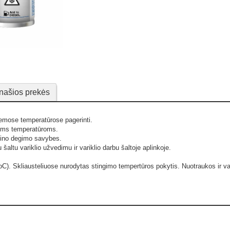
našios prekės
emose temperatūrose pagerinti.
moms temperatūroms.
elino degimo savybes.
altu variklio užvedimu ir variklio darbu šaltoje aplinkoje.
oC). Skliausteliuose nurodytas stingimo tempertūros pokytis.
Nuotraukos ir vai