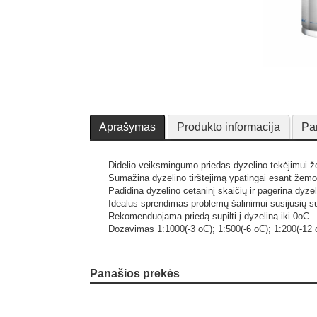
Aprašymas
Produkto informacija
Pa
Didelio veiksmingumo priedas dyzelino tekėjimui ž
Sumažina dyzelino tirštėjimą ypatingai esant že
Padidina dyzelino cetaninį skaičių ir pagerina dyz
Idealus sprendimas problemų šalinimui susijusių su š
Rekomenduojama priedą supilti į dyzeliną iki 0oC.
Dozavimas 1:1000(-3 oC); 1:500(-6 oC); 1:200(-12 
Panašios prekės