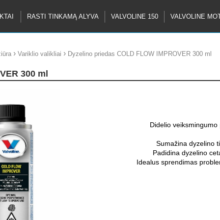
KTAI
RASTI TINKAMĄ ALYVA
VALVOLINE 150
VALVOLINE MO
›
›
iūra
Variklio valikliai
Dyzelino priedas COLD FLOW IMPROVER 300 ml
OVER 300 ml
Didelio veiksmingumo 
Sumažina dyzelino t
Padidina dyzelino cet
Idealus sprendimas problemų
Dozavimas 1:1000(-3 o
nurodytas stingimo t