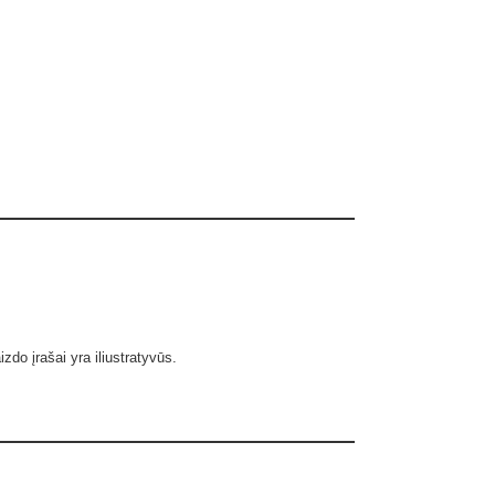
zdo įrašai yra iliustratyvūs.