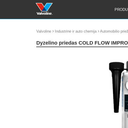
PRODU
›
›
Valvoline
Industrinė ir auto chemija
Automobilio priež
Dyzelino priedas COLD FLOW IMPR
update thumb