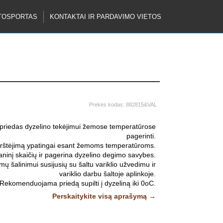
TOSPORTAS
KONTAKTAI IR PARDAVIMO VIETOS
Prekės kodas:
882815&VAL
priedas dyzelino tekėjimui žemose temperatūrose
pagerinti.
irštėjimą ypatingai esant žemoms temperatūroms.
aninį skaičių ir pagerina dyzelino degimo savybes.
 šalinimui susijusių su šaltu variklio užvedimu ir
variklio darbu šaltoje aplinkoje.
Rekomenduojama priedą supilti į dyzeliną iki 0oC.
C); 1:500(-6 oC); 1:200(-12 oC). Skliausteliuose
Perskaitykite visą aprašymą →
empertūros pokytis.
Nuotraukos ir vaizdo įrašai yra
iliustratyvūs.