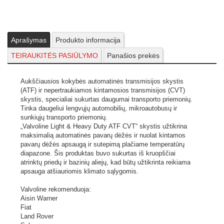
Fiat
Land Rover
Subaru
Allison
Honda / Acura
Aprašymas
Produkto informacija
Mazda
TEIRAUKITĖS PASIŪLYMO
Panašios prekės
Toyota / Lexus
BMW
Hyundai
Aukščiausios kokybės automatinės transmisijos skystis
Mercedes-Benz
(ATF) ir nepertraukiamos kintamosios transmisijos (CVT)
Volvo
skystis, specialiai sukurtas daugumai transporto priemonių.
Chrysler
Tinka daugeliui lengvųjų automobilių, mikroautobusų ir
Jaguar
sunkiųjų transporto priemonių.
Mini Cooper
„Valvoline Light & Heavy Duty ATF CVT“ skystis užtikrina
VW
maksimalią automatinės pavarų dėžės ir nuolat kintamos
Ford
pavarų dėžės apsaugą ir sutepimą plačiame temperatūrų
Jeep
diapazone. Šis produktas buvo sukurtas iš kruopščiai
atrinktų priedų ir bazinių aliejų, kad būtų užtikrinta reikiama
Mitsubishi
apsauga atšiauriomis klimato sąlygomis.
VW / Audi
GM
Valvoline rekomenduoja:
KIA
Aisin Warner
Nissan / Infiniti
Nuotraukos ir vaizdo įrašai yra iliustratyvūs.
Fiat
Land Rover