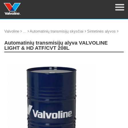
›
›
›
›
Valvoline
...
Automatinių transmisijų skysčiai
Sintetinės alyvos
Automatinių transmisijų alyva VALVOLINE
LIGHT & HD ATF/CVT 208L
update thumb