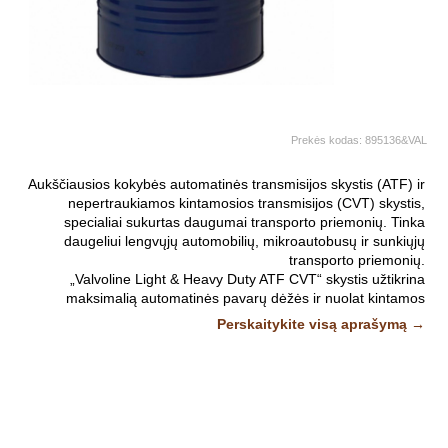
Prekės kodas:
895136&VAL
Aukščiausios kokybės automatinės transmisijos skystis (ATF) ir
nepertraukiamos kintamosios transmisijos (CVT) skystis,
specialiai sukurtas daugumai transporto priemonių. Tinka
daugeliui lengvųjų automobilių, mikroautobusų ir sunkiųjų
transporto priemonių.
„Valvoline Light & Heavy Duty ATF CVT“ skystis užtikrina
maksimalią automatinės pavarų dėžės ir nuolat kintamos
pavarų dėžės apsaugą ir sutepimą plačiame temperatūrų
Perskaitykite visą aprašymą →
diapazone. Šis produktas buvo sukurtas iš kruopščiai atrinktų
priedų ir bazinių aliejų, kad būtų užtikrinta reikiama apsauga
atšiauriomis klimato sąlygomis.
Valvoline rekomenduoja:
Aisin Warner