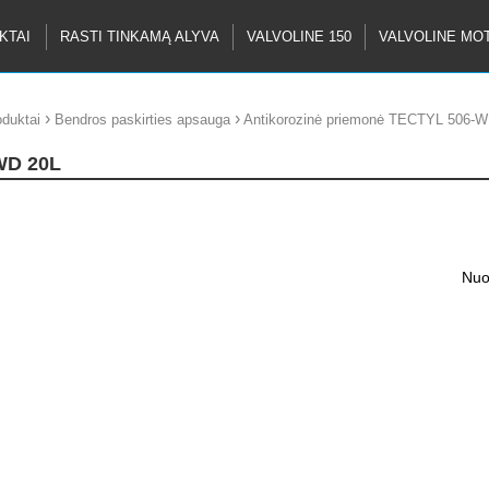
KTAI
RASTI TINKAMĄ ALYVA
VALVOLINE 150
VALVOLINE MO
›
›
oduktai
Bendros paskirties apsauga
Antikorozinė priemonė TECTYL 506-W
WD 20L
Nuot