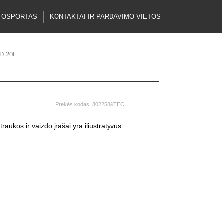
TOSPORTAS
KONTAKTAI IR PARDAVIMO VIETOS
D 20L
Prekės kodas:
802258&TEC
raukos ir vaizdo įrašai yra iliustratyvūs.