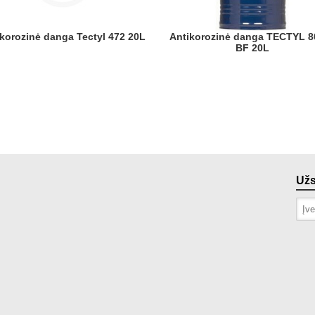
tikorozinė danga Tectyl 472 20L
Antikorozinė danga TECTYL 800-D
BF 20L
Už