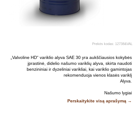
Prekės kodas:
12738&VAL
„Valvoline HD“ variklio alyva SAE 30 yra aukščiausios kokybės
įprastinė, didelio našumo variklių alyva, skirta naudoti
benzininiai ir dyzeliniai varikliai, kai variklio gamintojas
rekomenduoja vienos klasės variklį
Alyva.
Našumo lygiai
API: CF
Perskaitykite visą aprašymą →
Nuotraukos ir vaizdo įrašai yra iliustratyvūs.