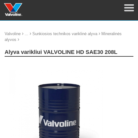
›
›
›
Valvoline
...
Sunkiosios technikos variklinė alyva
Mineralinės
›
alyvos
Alyva varikliui VALVOLINE HD SAE30 208L
update thumb