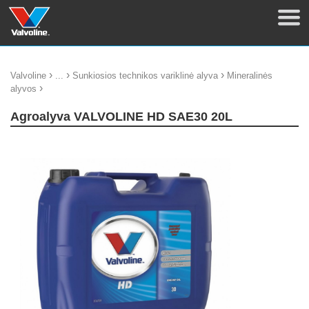
›
›
›
Valvoline
...
Sunkiosios technikos variklinė alyva
Mineralinės
›
alyvos
Agroalyva VALVOLINE HD SAE30 20L
update thumb