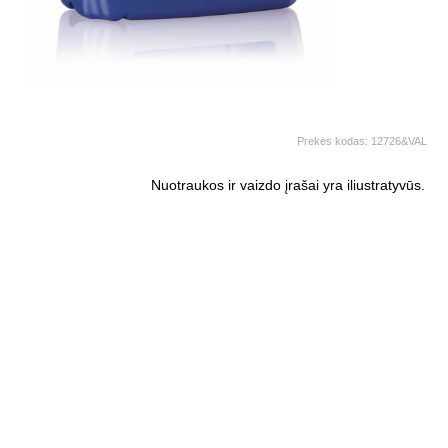
Prekės kodas:
12726&VAL
Nuotraukos ir vaizdo įrašai yra iliustratyvūs.